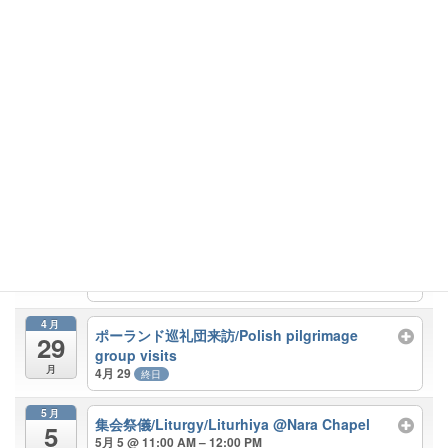
14
神父）
日
4月 14 @ 11:00 AM – 12:00 PM
4月
主日ミサ/Mass/Misa ＠Nara Chapel（出水神
21
父）
日
4月 21 @ 11:00 AM – 12:00 PM
4月
主日ミサ/Mass/Misa @Nara Chapel（柳本神
28
父）
日
4月 28 @ 11:00 AM – 12:00 PM
英語ミサ/English Mass/Misa inglesa ＠Nara
Chapel
4月 28 @ 3:00 PM – 4:00 PM
4月
ポーランド巡礼団来訪/Polish pilgrimage
29
group visits
月
4月 29
終日
5月
集会祭儀/Liturgy/Liturhiya @Nara Chapel
5
5月 5 @ 11:00 AM – 12:00 PM