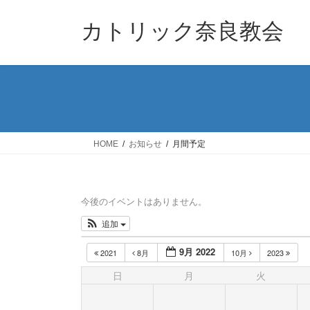
コ
ナ
ン
ビ
カトリック奈良教会
テ
ゲ
ン
ー
ツ
シ
へ
ョ
ス
ン
キ
に
ッ
移
HOME
お知らせ
月間予定
プ
動
今後のイベントはありません。
追加
9月 2022
2021
8月
10月
2023
日
月
火