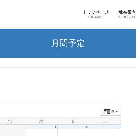
トップページ
教会案内
TOP PAGE
INTRODUCTI
月間予定
月
水
木
金
土
1
2
3