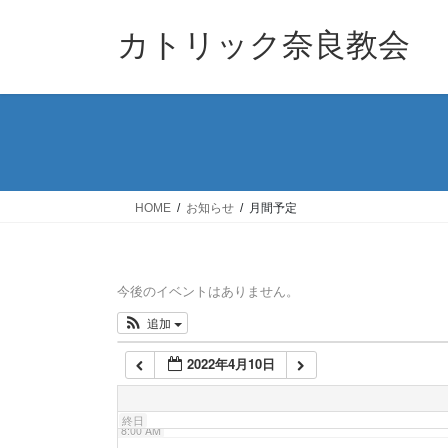
コ
ナ
1:00 AM
ン
ビ
カトリック奈良教会
テ
ゲ
2:00 AM
ン
ー
ツ
シ
へ
ョ
3:00 AM
ス
ン
キ
に
4:00 AM
ッ
移
HOME
お知らせ
月間予定
プ
動
5:00 AM
今後のイベントはありません。
6:00 AM
追加
2022年4月10日
7:00 AM
終日
8:00 AM