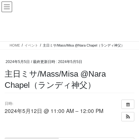
コ
ナ
カトリック奈良教会
ン
ビ
テ
ゲ
ン
ー
イベント
ツ
シ
へ
ョ
ス
ン
HOME
イベント
主日ミサ/Mass/Misa @Nara Chapel（ランディ神父）
キ
に
ッ
移
プ
動
2024年5月5日
/ 最終更新日時 :
2024年5月5日
主日ミサ/Mass/Misa @Nara
Chapel（ランディ神父）
日時:
2024年5月12日 @ 11:00 AM – 12:00 PM