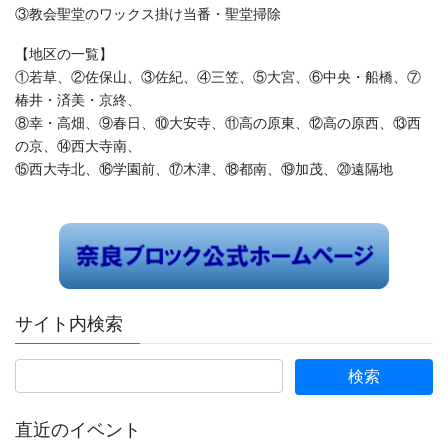
③教会聖堂のワックス掛け当番・聖堂掃除
【地区の一覧】
①若草、②佐保山、③佐紀、④三笠、⑤大宮、⑥中央・船橋、⑦
椿井・済美・京終、
⑧幸・高畑、⑨春日、⑩大安寺、⑪高の原東、⑫高の原西、⑬西
の京、⑭西大寺南、
⑮西大寺北、⑯学園前、⑰木津、⑱都南、⑲加茂、⑳遠隔地
サイト内検索
直近のイベント