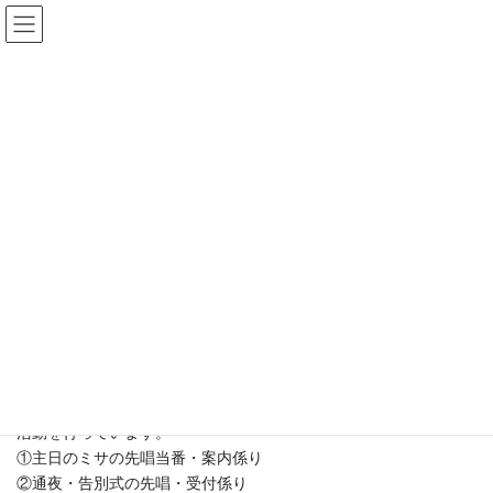
コ
ナ
カトリック奈良教会
ン
ビ
テ
ゲ
ン
ー
地区について
ツ
シ
へ
ョ
ス
ン
HOME
教会活動
地区について
キ
に
ッ
移
プ
動
奈良教会には、全部で２０の地区があり、信徒はその居住地ごと
にそれぞれの地区に所属しています。
各地区には、地区委員が１名いて、地区集会の世話係りや教会か
らの発行物（教会会報・小教区評議会議事録・教区時報・その他
の配布物など）の配布、連絡網の発信、冠婚葬祭のお世話など、
地区の信徒と教会共同体との橋渡し役をしています。
教会の諸活動は、主に各部会が行いますが、地区単位でも以下の
活動を行っています。
①主日のミサの先唱当番・案内係り
②通夜・告別式の先唱・受付係り