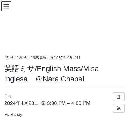
コ
ナ
カトリック奈良教会
ン
ビ
テ
ゲ
ン
ー
イベント
ツ
シ
へ
ョ
ス
ン
HOME
イベント
英語ミサ/English Mass/Misa inglesa ＠Nara Chapel
キ
に
ッ
移
プ
動
2024年4月14日
/ 最終更新日時 :
2024年4月14日
英語ミサ/English Mass/Misa
inglesa ＠Nara Chapel
日時:
2024年4月28日 @ 3:00 PM – 4:00 PM
Fr. Randy